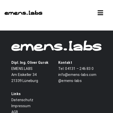
Zum
Inhalt
Toggl
springen
Navig
ÜBER
PRODUKTE
HÄNDLER
Dipl. Ing. Oliver Gurok
Kontakt
EMENS.LABS
Tel: 04131 – 246 83 0
ENTWICKLUNG
Am Eiskeller 34
info@emens-labs.com
21339 Lüneburg
@emens-labs
SUPPORT
Links
Datenschutz
KONTAKT
Impressum
AGB