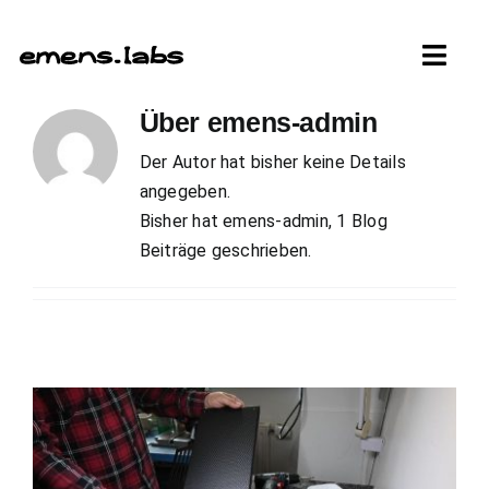
Zum
Inhalt
Toggl
springen
Navig
Über
emens-admin
ÜBER
Der Autor hat bisher keine Details
angegeben.
PRODUKTE
Bisher hat emens-admin, 1 Blog
Beiträge geschrieben.
HÄNDLER
ENTWICKLUNG
SUPPORT
KONTAKT